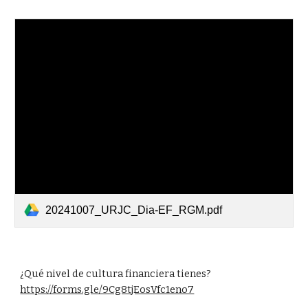
20241007_URJC_Dia-EF_RGM.pdf
¿Qué nivel de cultura financiera tienes?
https://forms.gle/9Cg8tjEosVfc1eno7