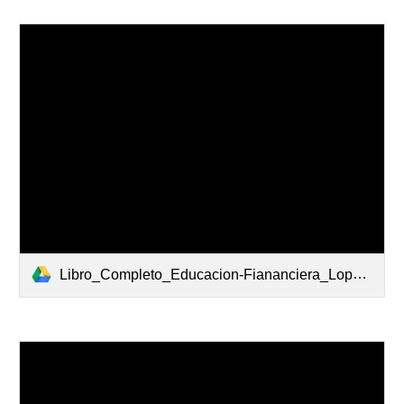
Libro_Completo_Educacion-Fiananciera_Lopez-Valeiras_octubre-2024_1.pdf