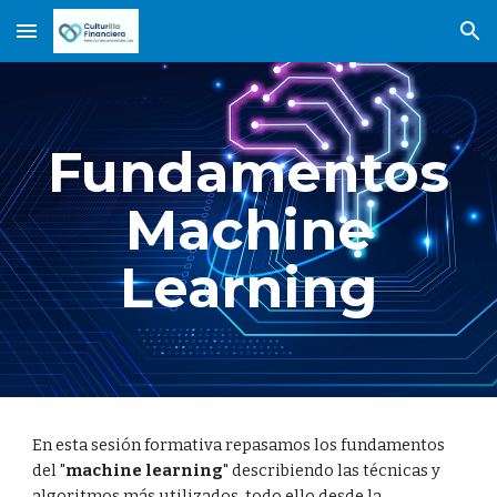
Skip to main content
Skip to navigation
Fundamentos
Machine
Learning
En esta sesión formativa repasamos los fundamentos
del "
machine learning
" describiendo las técnicas y
algoritmos más utilizados, todo ello desde la